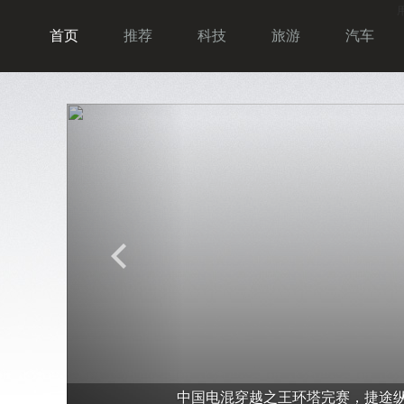
首页
推荐
科技
旅游
汽车
P
r
中国电混穿越之王环塔完赛，捷途