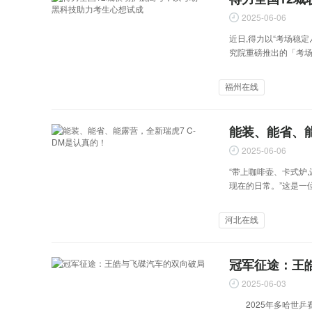
2025-06-06
近日,得力以“考场稳
究院重磅推出的「考
u
福州在线
能装、能省、能
2025-06-06
s
“带上咖啡壶、卡式炉
现在的日常。”这是一位
河北在线
冠军征途：王
2025-06-03
2025年多哈世乒