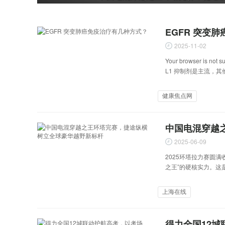
e
EGFR 突变
2025-11-02
v
Your browser 
L1 抑制剂是主流，
健康焦点网
i
中国电混穿越
2025-06-09
2025环塔拉力赛圆满
之王”的硬核实力。这
o
上海在线
得力全国12