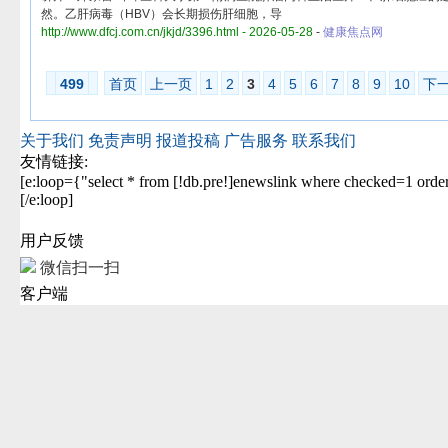
然。乙肝病毒（HBV）会长期损伤肝细胞，导
http://www.dfcj.com.cn/jkjd/3396.html - 2026-05-28
-
健康焦点网
499
首页
上一页
1
2
3
4
5
6
7
8
9
10
下
关于我们
免责声明
报道投稿
广告服务
联系我们
友情链接:
[e:loop={"select * from [!db.pre!]enewslink where checked=1 orde
[/e:loop]
用户反馈
微信扫一扫
客户端