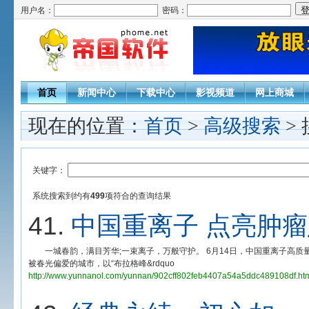
用户名：
密码：
首页
新闻中心
下载中心
影视频道
网上商城
现在的位置：
首页
>
高级搜索
>
关键字：
系统搜索到约有
499
项符合
的查询结果
41.
中国重离子 点亮肿
一城春韵，满目芳华;一束离子，万般守护。 6月14日，中国重离子高质
被春光偏爱的城市，以“布拉格峰&rdquo
http://www.yunnanol.com/yunnan/902cff802feb4407a54a5ddc489108df.htm