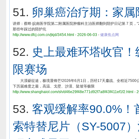
51.
卵巢癌治疗期：家属陪
讲师：蔡晔 皖南医学院第二附属医院肿瘤科主治医师翻到陪护日记第 7 页，“20
那些年踩过的陪护坑
http://www.dfcj.com.cn/jkjd/3454.html - 2026-06-03
-
健康焦点网
52.
史上最难环塔收官！纵
限赛场
大漠砺征途，极境显锋芒!2026年6月1日，历经17天鏖战、全程近7500
下历届难度之最，高温、戈壁、沙漠、陡坡等极限
http://www.shanghaiol.com/sh/d46e29f48e771d92f7a8f43f411ef1f2.html - 
53.
客观缓解率90.0%
索特替尼片（SY-500