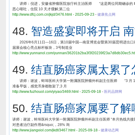
讲师：倪进，安徽省肿瘤医院放疗科主治医师 “这是两位同期确诊的 Ⅲ
恶心呕吐，住院 10 天才缓解;第二位
http://www.dfcj.com.cn/jkjd/3476.html - 2025-09-23
-
健康焦点网
48.
智造盛宴即将开启 
2026年6月11日—16日，第10届中国—南亚博览会暨第30届昆明进
届展会核心亮点标杆板块，3号制造业
http://www.yunnanol.com/yunnan/36201b2ba3f3f20239f23a7d8db30ec5.ht
49.
结直肠癌家属太累了
讲师：谢波，蚌埠医科大学第一附属医院肿瘤外科副主任医师 “3 月 15
准备早饭，感觉浑身都散架了;3 月
http://www.fuzhouol.com/yiyao/3469.html - 2025-09-18
-
医药品牌网
50.
结直肠癌家属要了解
讲师：谢波，蚌埠医科大学第一附属医院肿瘤外科副主任医师 “本月热线共接到 12
对患者治疗副作用&rsquo;，28% 询
http://www.jiangxiol.com/jkdt/3467.html - 2025-09-18
-
健康动态网