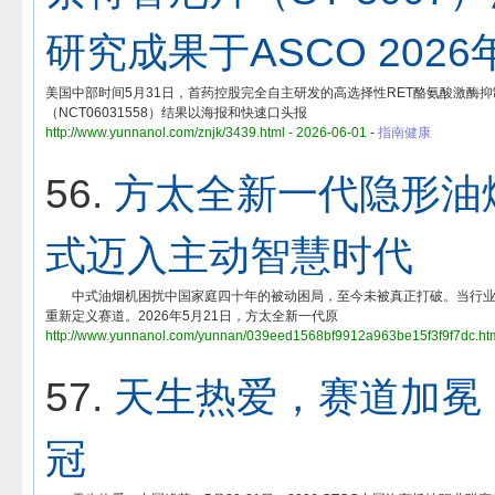
研究成果于ASCO 202
美国中部时间5月31日，首药控股完全自主研发的高选择性RET酪氨酸激酶抑制剂索特替
（NCT06031558）结果以海报和快速口头报
http://www.yunnanol.com/znjk/3439.html - 2026-06-01
-
指南健康
56.
方太全新一代隐形油
式迈入主动智慧时代
中式油烟机困扰中国家庭四十年的被动困局，至今未被真正打破。当行业
重新定义赛道。2026年5月21日，方太全新一代原
http://www.yunnanol.com/yunnan/039eed1568bf9912a963be15f3f9f7dc.htm
57.
天生热爱，赛道加冕，
冠