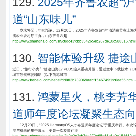
129.
2025年齐鲁农超“
道“山东味儿”
岁末将至，年味渐浓。12月26日，2025年齐鲁农超“沪”动消费节在上海大
省农业农村厅主办，山东齐鲁农超
http://www.shanghaiol.com/sh/c8dc43fcbb354265eb267de10c588316.html
130.
智能体验升级 捷途山
近日，“旅行小房车”捷途山海L7 PLUS迎来重磅升级，通过空中下载技术（
城市导航驾驶辅助（以下简称城市
http://www.hebeiol.com/hebei/dd882b739069aabf1546749f1fc6ee55.html 
131.
鸿蒙星火，桃李芳华：2
道师年度论坛凝聚生态向
12月20日，“2025 HarmonyOS人才布道师年度论坛”于重庆举行。本次
展与成果的集中展示，更是一次凝聚产业