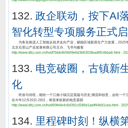
http://www.chongqingol.com/cq/2b9b3e2cb7dd873a85e55c6a9a154652.htm
132.
政企联动，按下AI落
智化转型专项服务正式启
为务实推进人工智能从技术走向产业，赋能区域新质生产力发展，2025年
北京石景山产业发展有限公司主办、飞书与极客
http://www.dfcj.com.cn/hot/f7bbb4b5669e6d3b6303fead8f14bba6.html - 20
133.
电竞破圈，古镇新生
化
民俗与传统，能给一个江南小镇沉淀底蕴与历史;潮流和创意，会给一个江
在今年12月20日-28日，将迎来崭新的电竞基因
http://www.dfcj.com.cn/hot/00fe9e4c6d391cf286d1aeff44b91cea.html - 202
134.
里程碑时刻！纵横第