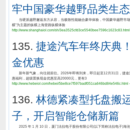
牢中国豪华越野品类生态
当硬派越野邂逅东方从容，当极致性能融合豪华体验，中国豪华越野市场迎来全
横”为主题的纵横上海壹路纵横体验
http://www.shanghaiol.com/sh/3ea3525cfd3ce5540bee7596c1623c83.html
135.
捷途汽车年终庆典！
金优惠
新年新气象，向往就前往。2026年即将到来，即日起至12月31日，捷
惠福利，超级置换现金优惠至高20000元，更有3
http://www.hebeiol.com/hebei/5be8ce7f597badf051ca646bd84e546c.html 
136.
林德紧凑型托盘搬
子，开启智能仓储新篇
2025 年 1 月 10 日，厦门法拉电子股份有限公司(以下简称法拉电子