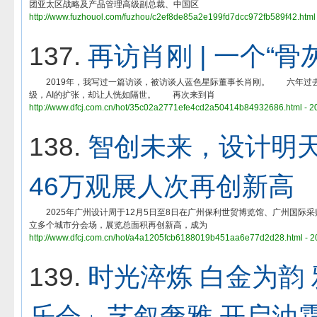
团亚太区战略及产品管理高级副总裁、中国区
http://www.fuzhouol.com/fuzhou/c2ef8de85a2e199fd7dcc972fb589f42.html
137.
再访肖刚 | 一个“骨
2019年，我写过一篇访谈，被访谈人蓝色星际董事长肖刚。 六年过去
级，AI的扩张，却让人恍如隔世。 再次来到肖
http://www.dfcj.com.cn/hot/35c02a2771efe4cd2a50414b84932686.html - 2
138.
智创未来，设计明天
46万观展人次再创新高
2025年广州设计周于12月5日至8日在广州保利世贸博览馆、广州国际采
立多个城市分会场，展览总面积再创新高，成为
http://www.dfcj.com.cn/hot/a4a1205fcb6188019b451aa6e77d2d28.html - 
139.
时光淬炼 白金为韵
乐会」艺叙奢雅 开启油