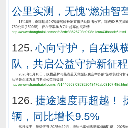
公里实测，无愧“燃油智驾
1月18日，奇瑞瑞虎9X智能驾辅长测直播活动圆满收官。瑞虎9X从芜湖
750公里(1500里)，仅在旁车暴力刀片超车的突发情
http://www.shanghaiol.com/sh/c3cdc88626708c0f08e1caa43fbaadc5.html 
125.
心向守护，自在纵横
队，共启公益守护新征程
2026年1月10日，纵横品牌与芜湖蓝天救援队联合举办的“纵横英雄守护
活动是企业力量与专业公益救援组
http://www.shanghaiol.com/sh/91440963f035352043476ab03107f48d.html 
126.
捷途速度再超越！ 捷
辆，同比增长9.5%
笃行实干，量势齐升!2025年12月，捷途汽车销售新车48851辆。2025年