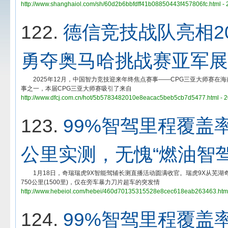
http://www.shanghaiol.com/sh/60d2b6bbfdff41b08850443f457806fc.html -
122.
德信竞技战队亮相2
勇夺奥马哈挑战赛亚军展
2025年12月，中国智力竞技迎来年终焦点赛事——CPG三亚大师赛在海
事之一，本届CPG三亚大师赛吸引了来自
http://www.dfcj.com.cn/hot/5b5783482010e8eacac5beb5cb7d5477.html - 
123.
99%智驾里程覆盖率
公里实测，无愧“燃油智驾
1月18日，奇瑞瑞虎9X智能驾辅长测直播活动圆满收官。瑞虎9X从芜湖
750公里(1500里)，仅在旁车暴力刀片超车的突发情
http://www.hebeiol.com/hebei/460d70135315528e8cec618eab263463.html
124.
99%智驾里程覆盖率