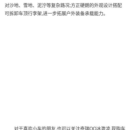
对沙地、雪地、泥泞等复杂路况;方正硬朗的外观设计搭配
可拆卸车顶行李架,进一步拓展户外装备承载能力。
对于喜欢小车的朋友,也可以关注奇瑞QQ冰激凌,现购车