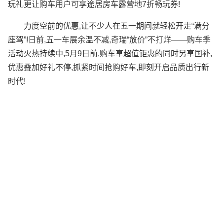
玩礼更让购车用户可享途居房车露营地7折畅玩券!
力度空前的优惠,让不少人在五一期间就轻松开走“满分
座驾”!日前,五一车展余温不减,奇瑞“放价”不打烊——购车季
活动火热持续中,5月9日前,购车享超值钜惠的同时另享国补,
优惠叠加好礼不停,抓紧时间抢购好车,即刻开启品质出行新
时代!