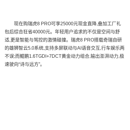
现在购瑞虎8 PRO可享25000元现金直降,叠加工厂礼
包后综合狂省40000元。年轻用户追求的不仅是空间与舒
适,更是智能与驾控的激情碰撞。瑞虎8 PRO搭载奇瑞自研
的雄狮智云5.0系统,支持多屏联动与AI语音交互,行车娱乐两
不误;而鲲鹏1.6TGDI+7DCT黄金动力组合,输出澎湃动力,极
速驶向“诗与远方”。