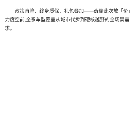
政策直降、终身质保、礼包叠加——奇瑞此次放「价」
力度空前,全系车型覆盖从城市代步到硬核越野的全场景需
求。