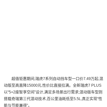
超值钜惠期间,瑞虎7系列自动挡车型一口价7.49万起,混
动版至高直降15000元,性价比直接拉满。全新瑞虎7 PLUS
以“5+2座智享空间”设计,满足多场景出行需求;混动版车型则
搭载奇瑞第三代混动技术,百公里油耗低至5.5L,真正实现“性
能与节能兼得”。