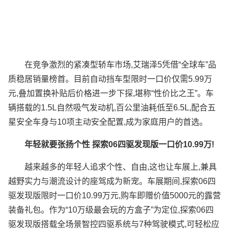
在竞争激烈的紧凑型轿车市场,艾瑞泽5凭借“全球车”品
质稳居销量榜首。目前自动挡车型限时一口价仅需5.99万
元,叠加置换补贴后价格进一步下探,堪称“性价比之王”。车
辆搭载的1.5L自然吸气发动机,百公里油耗低至6.5L,配合五
星安全车身与10项主动安全配置,成为家庭用户的首选。
年轻就要张扬个性 探索06四驱发现版一口价10.99万!
越来越多的年轻人追求个性、自由,这也让车展上,兼具
越野实力与潮流设计的座驾成为新宠。车展期间,探索06四
驱发现版限时一口价10.99万元,购车即赠价值5000元的露营
装备礼包。作为“10万级最会玩的方盒子”为定位,探索06四
驱发现版搭载全场景智控四驱系统与7种驾驶模式,可轻松应