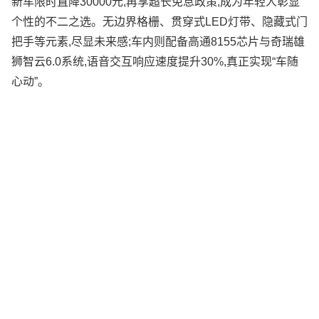
新车限时直降30000元,再享超长免息政策,成为年轻人彰显
个性的不二之选。无边界格栅、贯穿式LED灯带、隐藏式门
把手等元素,尽显未来感;车内则配备高通8155芯片与奇瑞雄
狮智云6.0系统,语音交互响应速度提升30%,真正实现“车随
心动”。