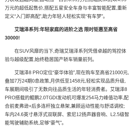
万元的超低起售价,搭配五星安全车身与丰富智能配置,重新
定义“入门即高配”,助力年轻人轻松实现“有车梦”。
艾瑞泽系列:年轻家庭的进阶之选
限时钜惠
至高省
30000!
在SUV风靡的当下,奇瑞艾瑞泽系列凭借卓越的驾控体
验与越级配置,始终稳居国产轿车销量前列。
艾瑞泽8 PRO定位“豪华体验”,现在购车至高省21000元,
叠加7万24期0息政策,月供低至1458元,轻松实现品质升级,
车展期间吸引了无数向往品质生活的年轻消费者。艾瑞泽8
PRO搭载的鲲鹏2.0TGDI发动机可爆发254马力峰值功率,配
合前麦弗逊+后多连杆独立悬架,兼顾运动性能与舒适调校;
车内24.6英寸悬浮式双联屏、索尼12扬声器音响、L2.5级智
能驾驶辅助系统,足够“豪气”。