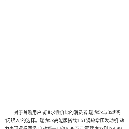
对于首购用户或追求性价比的消费者,瑞虎5x与3x堪称
“闭眼入”的选择。瑞虎5x高能版搭载1.5T涡轮增压发动机,动
力表现远超同级,自动挡一口价6.99万元;而瑞虎3x则以4.99