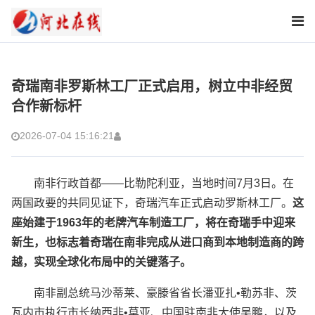
奇瑞南非罗斯林工厂正式启用，树立中非经贸
合作新标杆
2026-07-04 15:16:21
南非行政首都——比勒陀利亚，当地时间7月3日。在
两国政要的共同见证下，奇瑞汽车正式启动罗斯林工厂。
这
座始建于1963年的
老牌
汽车制造工厂
，
将在奇瑞手中迎来
新生，也标志着
奇瑞在南非完成从进口商到本地制造商的跨
越
，
实现全球化布局中的关键落子。
南非副总统马沙蒂莱、豪滕省省长潘亚扎•勒苏非、茨
瓦内市执行市长纳西非•莫亚、中国驻南非大使吴鹏，以及